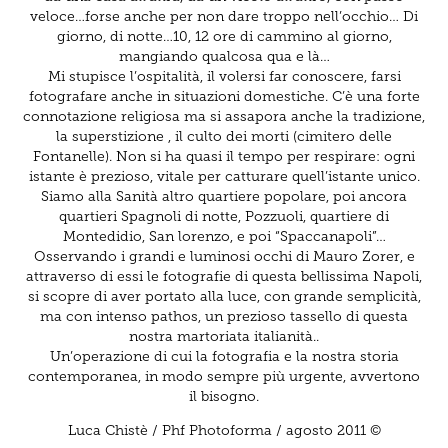
veloce…forse anche per non dare troppo nell’occhio… Di
giorno, di notte…10, 12 ore di cammino al giorno,
mangiando qualcosa qua e là…
Mi stupisce l’ospitalità, il volersi far conoscere, farsi
fotografare anche in situazioni domestiche. C’è una forte
connotazione religiosa ma si assapora anche la tradizione,
la superstizione , il culto dei morti (cimitero delle
Fontanelle). Non si ha quasi il tempo per respirare: ogni
istante è prezioso, vitale per catturare quell’istante unico.
Siamo alla Sanità altro quartiere popolare, poi ancora
quartieri Spagnoli di notte, Pozzuoli, quartiere di
Montedidio, San lorenzo, e poi “Spaccanapoli”…
Osservando i grandi e luminosi occhi di Mauro Zorer, e
attraverso di essi le fotografie di questa bellissima Napoli,
si scopre di aver portato alla luce, con grande semplicità,
ma con intenso pathos, un prezioso tassello di questa
nostra martoriata italianità..
Un’operazione di cui la fotografia e la nostra storia
contemporanea, in modo sempre più urgente, avvertono
il bisogno.
Luca Chistè / Phf Photoforma / agosto 2011 ©