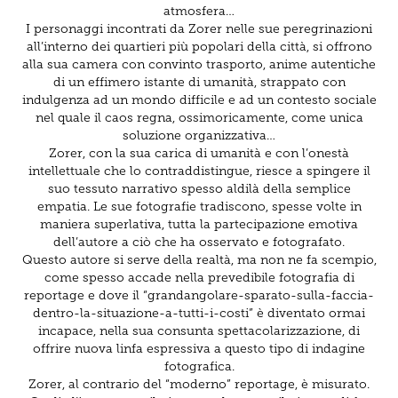
atmosfera…
I personaggi incontrati da Zorer nelle sue peregrinazioni
all’interno dei quartieri più popolari della città, si offrono
alla sua camera con convinto trasporto, anime autentiche
di un effimero istante di umanità, strappato con
indulgenza ad un mondo difficile e ad un contesto sociale
nel quale il caos regna, ossimoricamente, come unica
soluzione organizzativa…
Zorer, con la sua carica di umanità e con l’onestà
intellettuale che lo contraddistingue, riesce a spingere il
suo tessuto narrativo spesso aldilà della semplice
empatia. Le sue fotografie tradiscono, spesse volte in
maniera superlativa, tutta la partecipazione emotiva
dell’autore a ciò che ha osservato e fotografato.
Questo autore si serve della realtà, ma non ne fa scempio,
come spesso accade nella prevedibile fotografia di
reportage e dove il “grandangolare-sparato-sulla-faccia-
dentro-la-situazione-a-tutti-i-costi” è diventato ormai
incapace, nella sua consunta spettacolarizzazione, di
offrire nuova linfa espressiva a questo tipo di indagine
fotografica.
Zorer, al contrario del “moderno” reportage, è misurato.