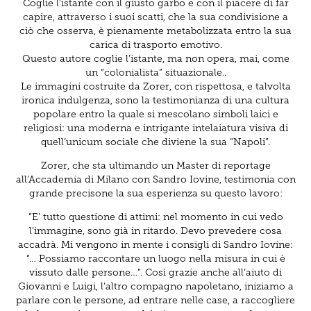
Coglie l’istante con il giusto garbo e con il piacere di far
capire, attraverso i suoi scatti, che la sua condivisione a
ciò che osserva, è pienamente metabolizzata entro la sua
carica di trasporto emotivo.
Questo autore coglie l’istante, ma non opera, mai, come
un “colonialista” situazionale..
Le immagini costruite da Zorer, con rispettosa, e talvolta
ironica indulgenza, sono la testimonianza di una cultura
popolare entro la quale si mescolano simboli laici e
religiosi: una moderna e intrigante intelaiatura visiva di
quell’unicum sociale che diviene la sua “Napoli”.
Zorer, che sta ultimando un Master di reportage
all’Accademia di Milano con Sandro Iovine, testimonia con
grande precisone la sua esperienza su questo lavoro:
“E’ tutto questione di attimi: nel momento in cui vedo
l’immagine, sono già in ritardo. Devo prevedere cosa
accadrà. Mi vengono in mente i consigli di Sandro Iovine:
“… Possiamo raccontare un luogo nella misura in cui è
vissuto dalle persone…”. Così grazie anche all’aiuto di
Giovanni e Luigi, l’altro compagno napoletano, iniziamo a
parlare con le persone, ad entrare nelle case, a raccogliere