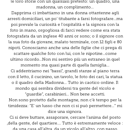
le loro storie con un qualsiasi pretesto: un quadro, una
madonna, un complimento…
Dapprima ci imbattiamo in una donna ottantenne agli
arresti domiciliari, un po’ titubante a farsi fotografare…ma
poi prevale la curiosità e l’ospitalità e la signora con la
foto in mano, orgogliosa di farci vedere come era stata
fotografata da un inglese 40 anni or sono; o il signore con
la sua foto da giovane, malato terminale, con 12 figli e 80
nipoti. Conosciamo anche una delle figlie che ci prega di
scattare qualche foto con lui, con le nipotine…come
ultimo ricordo…Non mi sentivo più un estraneo in quel
momento ma quasi parte di quella famiglia…
Ci addentriamo nei “bassi”, grandi stanze al piano terra
con il letto, il cucinino, un tavolo, le foto dei cari, la statua
o il quadro della Madonna… Tutto in caotico ordine. Il
mondo qui sembra dividersi tra gente del vicolo e
“guardie”, carabinieri… Non bene accetti.
Non sono protetto dalle montagne, non c’è tempo per la
timidezza: ”E’ un lusso che non ci si può permettere…” mi
dice una signora.
Ci si deve buttare, assaporare, cercare l’anima del posto
,della gente, del quartiere…. Tutto è estremamente veloce :
da una casa all’altra, da un vicolo all’altro, con passo